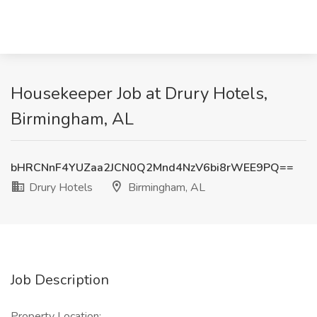
Housekeeper Job at Drury Hotels,
Birmingham, AL
bHRCNnF4YUZaa2JCN0Q2Mnd4NzV6bi8rWEE9PQ==
Drury Hotels
Birmingham, AL
Job Description
Property Location: